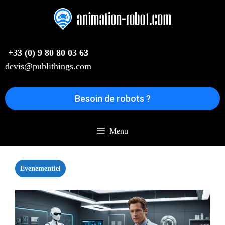
Aller
au
contenu
+33 (0) 9 80 80 03 63
devis@publithings.com
Besoin de robots ?
Menu
Evenementiel