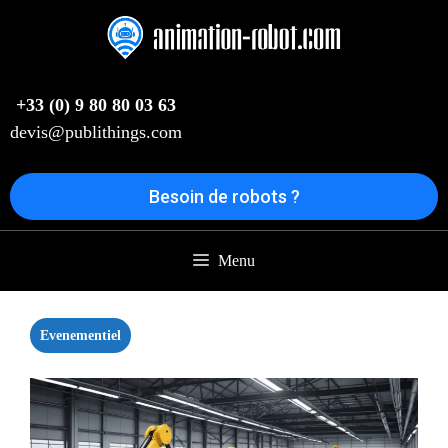
Aller
au
contenu
+33 (0) 9 80 80 03 63
devis@publithings.com
Besoin de robots ?
Menu
Evenementiel