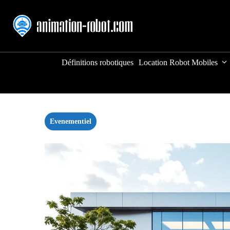
Aller
au
contenu
Définitions robotiques
Location Robot Mobiles
Evenementiel