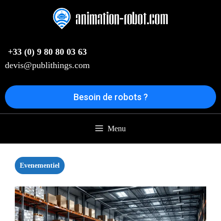
Aller
au
contenu
+33 (0) 9 80 80 03 63
devis@publithings.com
Besoin de robots ?
Menu
Evenementiel