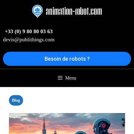
Aller
au
contenu
+33 (0) 9 80 80 03 63
devis@publithings.com
Besoin de robots ?
Menu
Blog