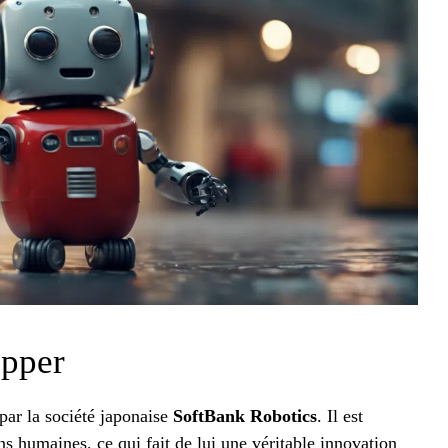
epper
ar la société japonaise
SoftBank Robotics
. Il est
s humaines, ce qui fait de lui une véritable innovation