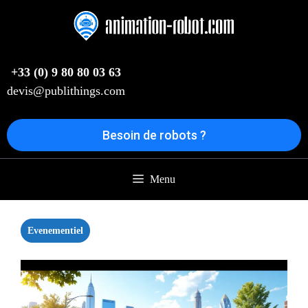
Aller
au
contenu
+33 (0) 9 80 80 03 63
devis@publithings.com
Besoin de robots ?
Menu
Evenementiel