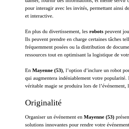
danser, fournir des informations, et même servir
pour interagir avec les invités, permettant ainsi d
et interactive.
En plus du divertissement, les
robots
peuvent joue
Ils peuvent prendre en charge certaines tâches tel
fréquemment posées ou la distribution de docume
ressources tout en optimisant la logistique de vo
En
Mayenne (53)
, l’option d’inclure un robot po
qui augmentera indéniablement votre popularité. L
véritable magie se produira lors de l’événement, l
Originalité
Organiser un événement en
Mayenne (53)
présen
solutions innovantes pour rendre votre événemen