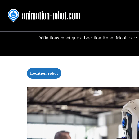
Aller
au
contenu
Définitions robotiques
Location Robot Mobiles
Location robot