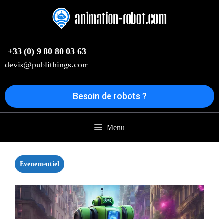
Aller
au
contenu
+33 (0) 9 80 80 03 63
devis@publithings.com
Besoin de robots ?
Menu
Evenementiel