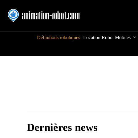
Aller
au
contenu
Définitions robotiques
Location Robot Mobiles
Dernières news