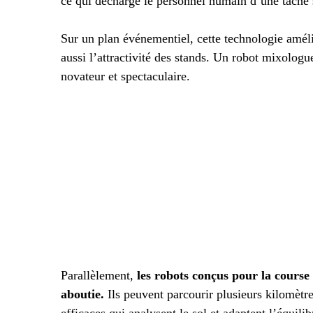
ce qui décharge le personnel humain d’une tâche 
Sur un plan événementiel, cette technologie améli
aussi l’attractivité des stands. Un robot mixologue
novateur et spectaculaire.
Parallèlement,
les robots conçus pour la cours
aboutie.
Ils peuvent parcourir plusieurs kilomètre
efficaces qui analysent le sol et adaptent l’équili