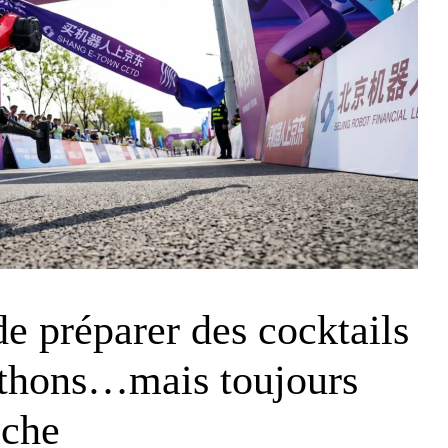
e préparer des cocktails
athons…mais toujours
âche