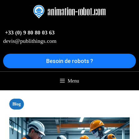
Aller
au
contenu
+33 (0) 9 80 80 03 63
devis@publithings.com
Besoin de robots ?
Menu
Blog