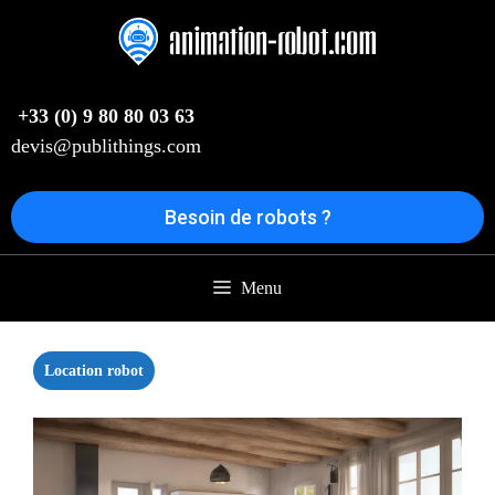
Aller
au
contenu
+33 (0) 9 80 80 03 63
devis@publithings.com
Besoin de robots ?
Menu
Location robot