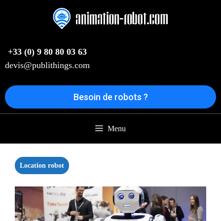
Aller
au
contenu
+33 (0) 9 80 80 03 63
devis@publithings.com
Besoin de robots ?
Menu
Location robot