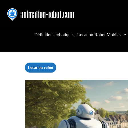
Aller
au
contenu
Définitions robotiques
Location Robot Mobiles
Location robot