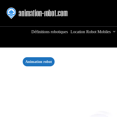
Aller
au
contenu
Définitions robotiques
Location Robot Mobiles
Animation robot