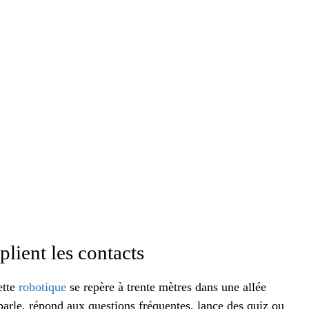
lient les contacts
ette
robotique
se repère à trente mètres dans une allée
parle, répond aux questions fréquentes, lance des quiz ou