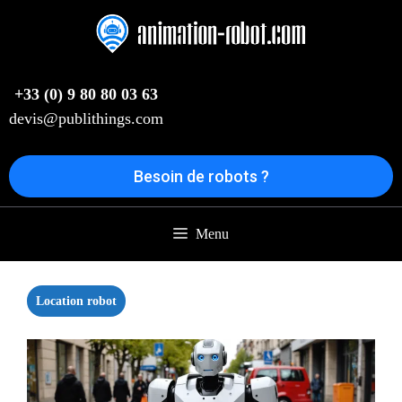
Aller
au
contenu
+33 (0) 9 80 80 03 63
devis@publithings.com
Besoin de robots ?
Menu
Location robot