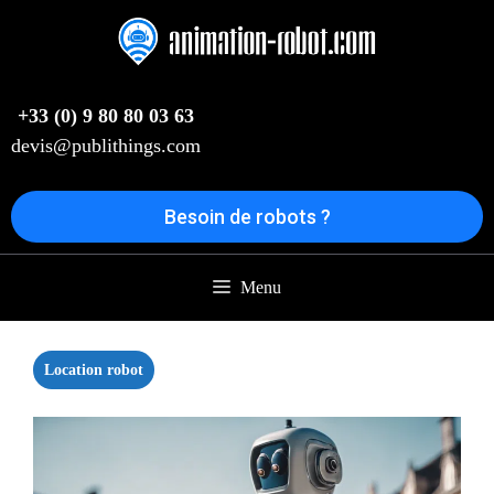
Aller
au
contenu
+33 (0) 9 80 80 03 63
devis@publithings.com
Besoin de robots ?
Menu
Location robot