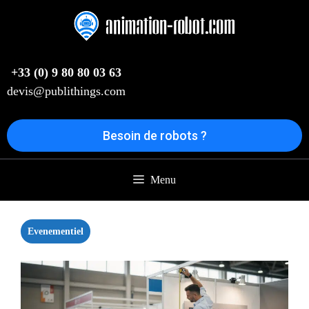
Aller
au
contenu
+33 (0) 9 80 80 03 63
devis@publithings.com
Besoin de robots ?
Menu
Evenementiel