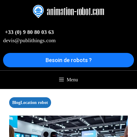
Aller
au
contenu
+33 (0) 9 80 80 03 63
devis@publithings.com
Besoin de robots ?
Menu
Blog
Location robot