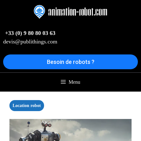
Aller
au
contenu
+33 (0) 9 80 80 03 63
devis@publithings.com
Besoin de robots ?
Menu
Location robot