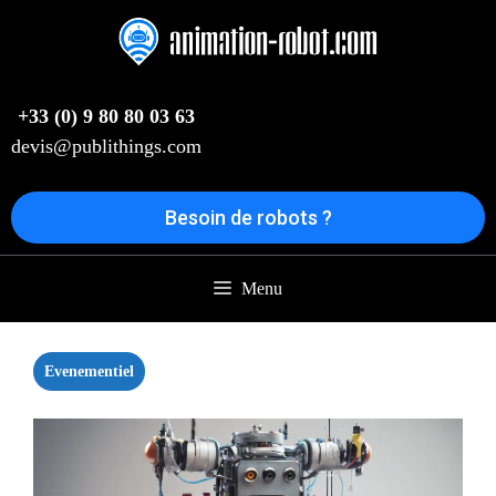
Aller
au
contenu
+33 (0) 9 80 80 03 63
devis@publithings.com
Besoin de robots ?
Menu
Evenementiel