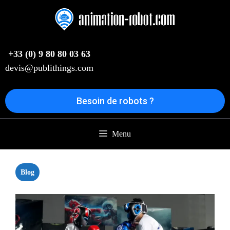
Aller
au
contenu
+33 (0) 9 80 80 03 63
devis@publithings.com
Besoin de robots ?
Menu
Blog