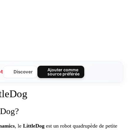
Ajouter comme
ot
Discover
source préférée
ttleDog
leDog?
namics
, le
LittleDog
est un robot quadrupède de petite