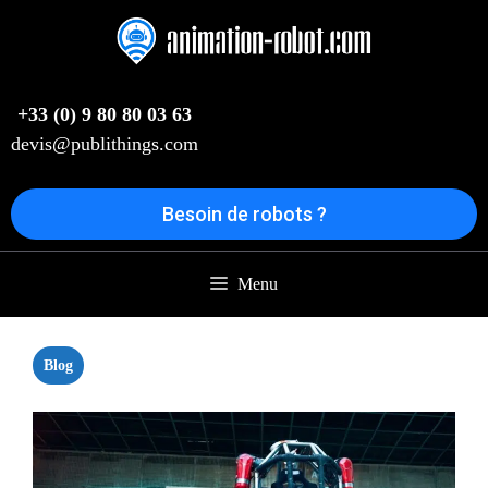
Aller
au
contenu
+33 (0) 9 80 80 03 63
devis@publithings.com
Besoin de robots ?
Menu
Blog