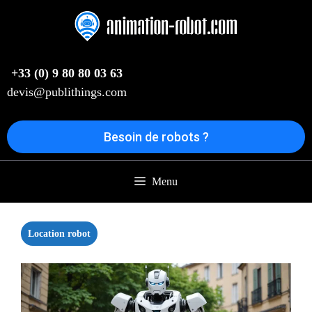
Aller
au
contenu
+33 (0) 9 80 80 03 63
devis@publithings.com
Besoin de robots ?
Menu
Location robot