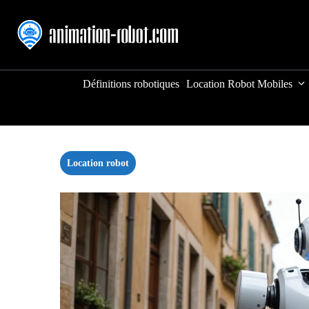
Aller
au
contenu
Définitions robotiques
Location Robot Mobiles
Location robot